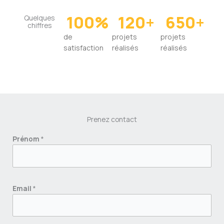
100
%
120
+
650
+
Quelques
chiffres
de
projets
projets
satisfaction
réalisés
réalisés
Prenez contact
P
Prénom
*
r
é
n
o
Email
*
m
M
e
s