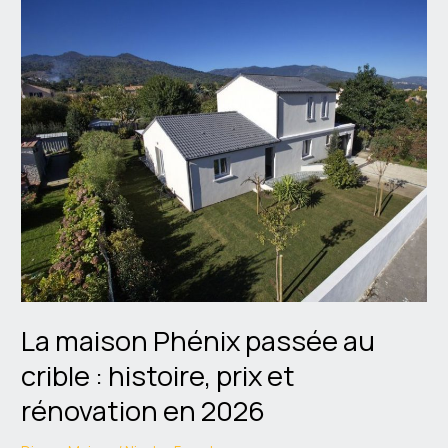
La
maison
Phénix
passée
au
crible
:
histoire,
prix
et
rénovation
en
2026
La maison Phénix passée au
crible : histoire, prix et
rénovation en 2026