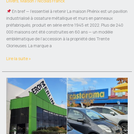
Divers
,
Maison
/
Nicolas Franck
En bref — l’essentiel à retenir La maison Phénix est un pavillon
industrialisé à ossature métallique et murs en panneaux
préfabriqués, produit en série entre 1945 et 2022. Plus de 240
000 maisons ont été construites en 60 ans — un modèle
emblématique de l’accession à la propriété des Trente
Glorieuses. La marque a
Lire la suite »
Castorama
ou
Leroy
Merlin
:
le
comparatif
honnête