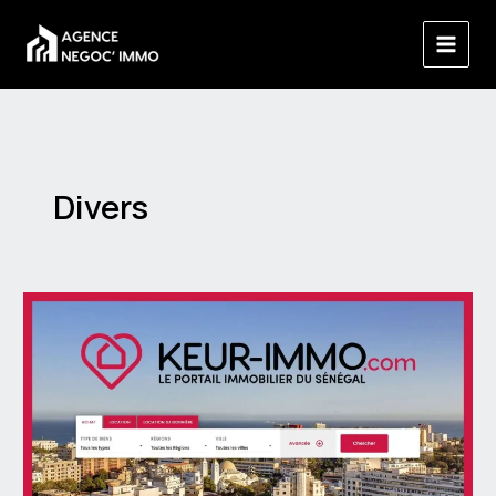
Aller
au
contenu
Divers
Keur-
Immo,
le
portail
qui
structure
l’immobilier
en