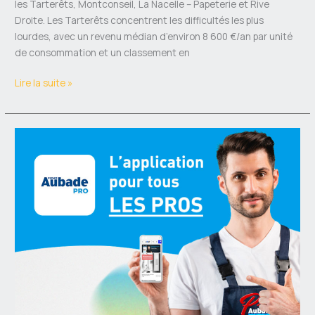
les Tarterêts, Montconseil, La Nacelle – Papeterie et Rive
Droite. Les Tarterêts concentrent les difficultés les plus
lourdes, avec un revenu médian d’environ 8 600 €/an par unité
de consommation et un classement en
Lire la suite »
Ebatpro
:
que
vaut
vraiment
la
plateforme
B2B
d’Espace
Aubade
?