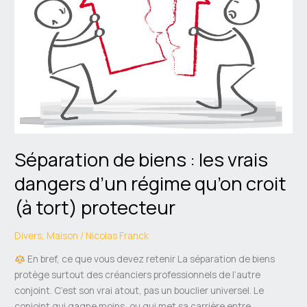
les
vrais
dangers
d’un
régime
qu’on
croit
(à
tort)
protecteur
Séparation de biens : les vrais
dangers d’un régime qu’on croit
(à tort) protecteur
Divers
,
Maison
/
Nicolas Franck
En bref, ce que vous devez retenir La séparation de biens
protège surtout des créanciers professionnels de l’autre
conjoint. C’est son vrai atout, pas un bouclier universel. Le
conjoint qui gagne moins, ou qui met sa carrière entre