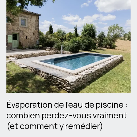
Évaporation
de
l’eau
de
piscine
:
combien
perdez-
vous
vraiment
(et
comment
y
remédier)
Évaporation de l’eau de piscine :
combien perdez-vous vraiment
(et comment y remédier)