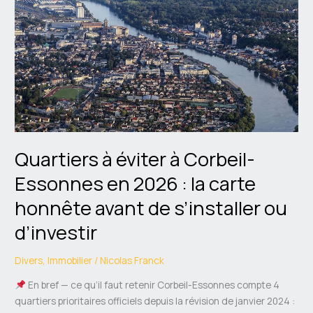
à
éviter
à
Corbeil-
Essonnes
en
2026
:
la
Quartiers à éviter à Corbeil-
carte
honnête
Essonnes en 2026 : la carte
avant
honnête avant de s’installer ou
de
s’installer
d’investir
ou
d’investir
Divers
,
Immobilier
/
Nicolas Franck
En bref — ce qu’il faut retenir Corbeil-Essonnes compte 4
quartiers prioritaires officiels depuis la révision de janvier 2024 :