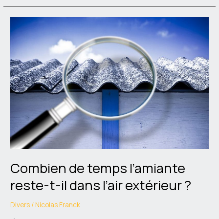
Combien
de
temps
l’amiante
reste-
t-
il
dans
l’air
extérieur
?
Combien de temps l’amiante
reste-t-il dans l’air extérieur ?
Divers
/
Nicolas Franck