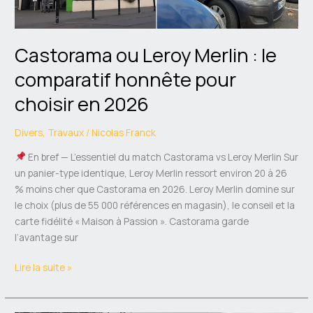
pour
choisir
en
Castorama ou Leroy Merlin : le
2026
comparatif honnête pour
choisir en 2026
Divers
,
Travaux
/
Nicolas Franck
En bref — L’essentiel du match Castorama vs Leroy Merlin Sur
un panier-type identique, Leroy Merlin ressort environ 20 à 26
% moins cher que Castorama en 2026. Leroy Merlin domine sur
le choix (plus de 55 000 références en magasin), le conseil et la
carte fidélité « Maison à Passion ». Castorama garde
l’avantage sur
Lire la suite »