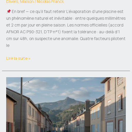
Divers
,
Maison
/
Nicolas Franck
En bref — ce qu’il faut retenir L’évaporation d’une piscine est
un phénomène naturel et inévitable : entre quelques millimètres
et 2 cm par jour en pleine saison. Les normes officielles (accord
AFNOR AC P90-321, DTP n°1) fixent la tolérance : au-delà d’1
cm sur 48h, on suspecte une anomalie. Quatre facteurs pilotent
le
Lire la suite »
Quartiers
à
éviter
à
Tarbes
en
2026
: