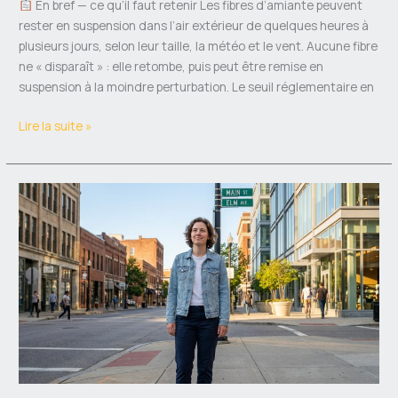
En bref — ce qu’il faut retenir Les fibres d’amiante peuvent
rester en suspension dans l’air extérieur de quelques heures à
plusieurs jours, selon leur taille, la météo et le vent. Aucune fibre
ne « disparaît » : elle retombe, puis peut être remise en
suspension à la moindre perturbation. Le seuil réglementaire en
Lire la suite »
Quartiers
de
Roubaix
à
éviter
:
les
zones
à
surveiller