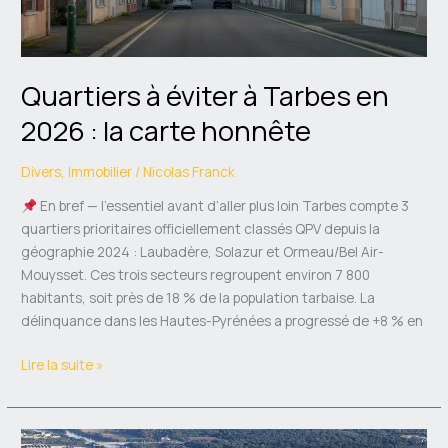
la
carte
honnête
Quartiers à éviter à Tarbes en
2026 : la carte honnête
Divers
,
Immobilier
/
Nicolas Franck
En bref — l’essentiel avant d’aller plus loin Tarbes compte 3
quartiers prioritaires officiellement classés QPV depuis la
géographie 2024 : Laubadère, Solazur et Ormeau/Bel Air-
Mouysset. Ces trois secteurs regroupent environ 7 800
habitants, soit près de 18 % de la population tarbaise. La
délinquance dans les Hautes-Pyrénées a progressé de +8 % en
Lire la suite »
Quartiers