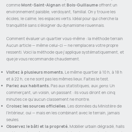
comme
Mont-Saint-Aignan
et
Bois-Guillaume
offrent un
environnement paisible, verdoyant, familial. On y trouve les
écoles, le calme, les espaces verts. Idéal pour qui cherche la
tranquillité sans s’éloigner du dynamisme rouennais.
Comment évaluer un quartier vous-même : la méthode terrain
Aucun article — même celui-ci — ne remplacera votre propre
ressenti. Voici la méthode que j’applique systématiquement, et
que je vous recommande chaudement.
Visitez à plusieurs moments.
Le même quartier à 10 h, à 18 h
et à 22 h, ce ne sont pas les mêmes lieux. Faites le test.
Parlez aux habitants.
Pas aux statistiques, aux
gens
. Un
commerçant, un voisin, un passant : ils vous diront en cinq
minutes ce qu’aucun classement ne montre.
Croisez les sources officielles.
Les données du Ministère de
l’Intérieur, oui — mais en les combinant avec le terrain, jamais
seules.
Observez le bâti et la propreté.
Mobilier urbain dégradé, halls