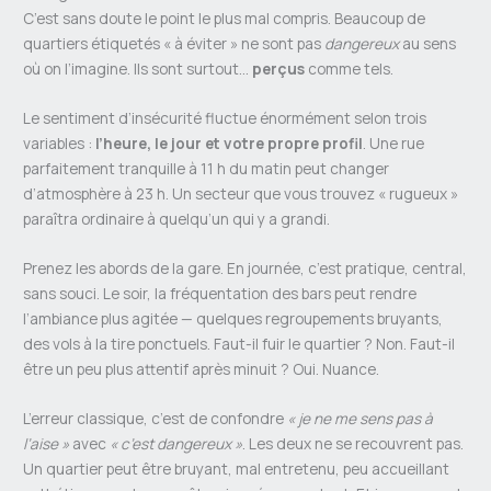
C’est sans doute le point le plus mal compris. Beaucoup de
quartiers étiquetés « à éviter » ne sont pas
dangereux
au sens
où on l’imagine. Ils sont surtout…
perçus
comme tels.
Le sentiment d’insécurité fluctue énormément selon trois
variables :
l’heure, le jour et votre propre profil
. Une rue
parfaitement tranquille à 11 h du matin peut changer
d’atmosphère à 23 h. Un secteur que vous trouvez « rugueux »
paraîtra ordinaire à quelqu’un qui y a grandi.
Prenez les abords de la gare. En journée, c’est pratique, central,
sans souci. Le soir, la fréquentation des bars peut rendre
l’ambiance plus agitée — quelques regroupements bruyants,
des vols à la tire ponctuels. Faut-il fuir le quartier ? Non. Faut-il
être un peu plus attentif après minuit ? Oui. Nuance.
L’erreur classique, c’est de confondre
« je ne me sens pas à
l’aise »
avec
« c’est dangereux »
. Les deux ne se recouvrent pas.
Un quartier peut être bruyant, mal entretenu, peu accueillant