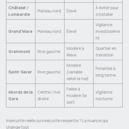
Châtelet /
À éviter pour
Plateau nord
Élevé
Lombardie
s’installer
Vigilance
Grand’Mare
Plateau nord
Élevé
investisseme
nt
Modéré à
Quartier en
Grammont
Rive gauche
élevé
transition
Modéré
Potentiel à
Saint-Sever
Rive gauche
(variable
long terme
selon la rue)
Faible à
Abords de la
Centre / rive
Vigilance
modéré (le
Gare
droite
nocturne
soir)
Insécurité réelle ou insécurité ressentie ? La nuance qui
change tout