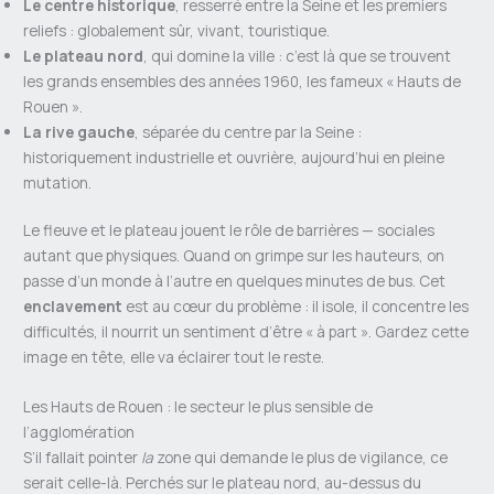
Le centre historique
, resserré entre la Seine et les premiers
reliefs : globalement sûr, vivant, touristique.
Le plateau nord
, qui domine la ville : c’est là que se trouvent
les grands ensembles des années 1960, les fameux « Hauts de
Rouen ».
La rive gauche
, séparée du centre par la Seine :
historiquement industrielle et ouvrière, aujourd’hui en pleine
mutation.
Le fleuve et le plateau jouent le rôle de barrières — sociales
autant que physiques. Quand on grimpe sur les hauteurs, on
passe d’un monde à l’autre en quelques minutes de bus. Cet
enclavement
est au cœur du problème : il isole, il concentre les
difficultés, il nourrit un sentiment d’être « à part ». Gardez cette
image en tête, elle va éclairer tout le reste.
Les Hauts de Rouen : le secteur le plus sensible de
l’agglomération
S’il fallait pointer
la
zone qui demande le plus de vigilance, ce
serait celle-là. Perchés sur le plateau nord, au-dessus du