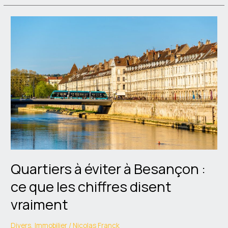
Quartiers
à
éviter
à
Besançon
:
ce
que
les
chiffres
disent
vraiment
Quartiers à éviter à Besançon :
ce que les chiffres disent
vraiment
Divers
,
Immobilier
/
Nicolas Franck