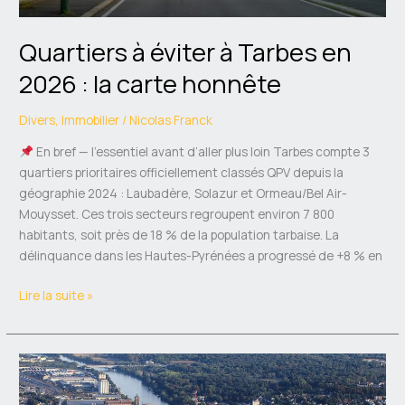
honnête
Quartiers à éviter à Tarbes en
2026 : la carte honnête
Divers
,
Immobilier
/
Nicolas Franck
En bref — l’essentiel avant d’aller plus loin Tarbes compte 3
quartiers prioritaires officiellement classés QPV depuis la
géographie 2024 : Laubadère, Solazur et Ormeau/Bel Air-
Mouysset. Ces trois secteurs regroupent environ 7 800
habitants, soit près de 18 % de la population tarbaise. La
délinquance dans les Hautes-Pyrénées a progressé de +8 % en
Lire la suite »
Quartiers
à
éviter