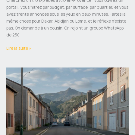
Cherchez un trois-pièces à Aix-en-Provence : vous ouvrez un
portail, vous filtrez par budget, par surface, par quartier, et vous
avez trente annonces sous les yeux en deux minutes. Faites la
même chose pour Dakar, Abidjan ou Lomé, et le réflexe n’existe
pas. On demande à un cousin. On rejoint un groupe WhatsApp
de 250
Lire la suite »
Quartiers
à
éviter
à
Tarbes
en
2026
:
la
carte