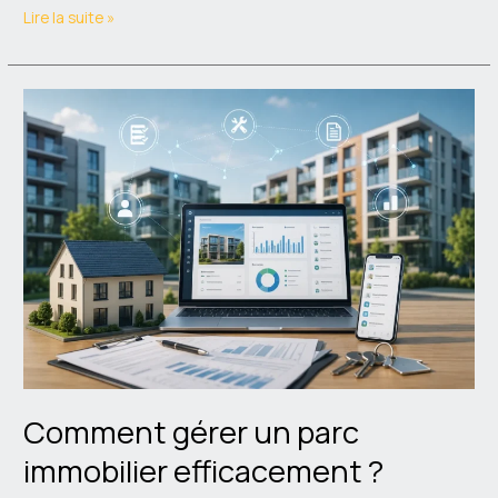
Lire la suite »
Comment
gérer
un
parc
immobilier
efficacement
?
Comment gérer un parc
immobilier efficacement ?