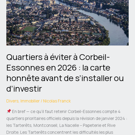
à
Corbeil-
Essonnes
en
2026
:
la
Quartiers à éviter à Corbeil-
carte
honnête
Essonnes en 2026 : la carte
avant
honnête avant de s’installer ou
de
s’installer
d’investir
ou
d’investir
Divers
,
Immobilier
/
Nicolas Franck
En bref — ce qu’il faut retenir Corbeil-Essonnes compte 4
quartiers prioritaires officiels depuis la révision de janvier 2024 :
les Tarterêts, Montconseil, La Nacelle – Papeterie et Rive
Droite. Les Tarterêts concentrent les difficultés les plus