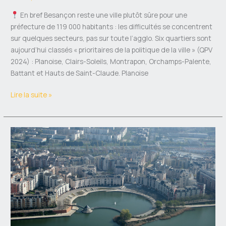
En bref Besançon reste une ville plutôt sûre pour une
préfecture de 119 000 habitants : les difficultés se concentrent
sur quelques secteurs, pas sur toute l’agglo. Six quartiers sont
aujourd’hui classés « prioritaires de la politique de la ville » (QPV
2024) : Planoise, Clairs-Soleils, Montrapon, Orchamps-Palente,
Battant et Hauts de Saint-Claude. Planoise
Lire la suite »
Quartiers
à
éviter
à
Créteil
:
ce
que
les