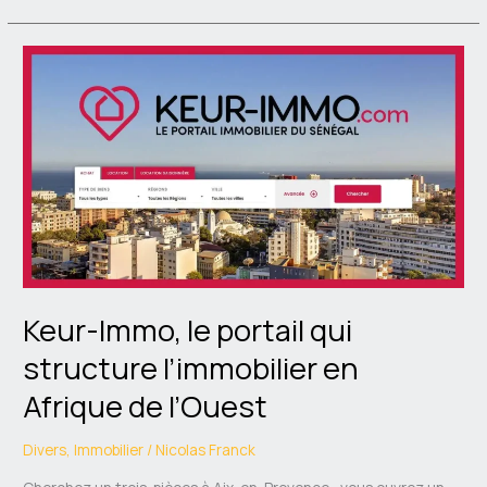
Keur-
Immo,
le
portail
qui
structure
l’immobilier
en
Afrique
de
l’Ouest
Keur-Immo, le portail qui
structure l’immobilier en
Afrique de l’Ouest
Divers
,
Immobilier
/
Nicolas Franck