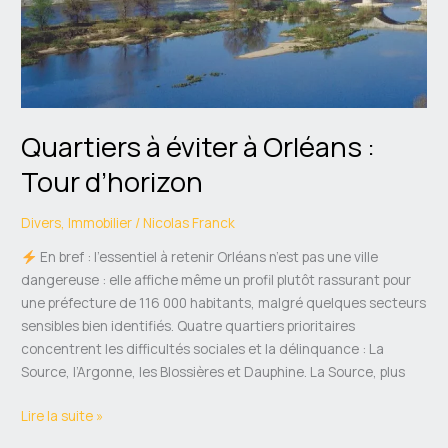
d’horizon
Quartiers à éviter à Orléans :
Tour d’horizon
Divers
,
Immobilier
/
Nicolas Franck
En bref : l’essentiel à retenir Orléans n’est pas une ville
dangereuse : elle affiche même un profil plutôt rassurant pour
une préfecture de 116 000 habitants, malgré quelques secteurs
sensibles bien identifiés. Quatre quartiers prioritaires
concentrent les difficultés sociales et la délinquance : La
Source, l’Argonne, les Blossières et Dauphine. La Source, plus
Lire la suite »