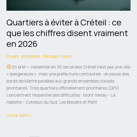
chiffres
disent
Quartiers à éviter à Créteil : ce
vraiment
en
que les chiffres disent vraiment
2026
en 2026
Divers
,
Immobilier
/
Nicolas Franck
En bref — l’essentiel en 30 secondes Créteil n’est pas une ville
« dangereuse », mais une préfecture contrastée : on passe des
bords de Marne paisibles aux grands ensembles classés
prioritaires. Trois quartiers officiellement prioritaires (QPV)
concentrent l’essentiel des difficultés : Mont-Mesly – La
Habette – Coteaux du Sud, Les Bleuets et Petit
Lire la suite »