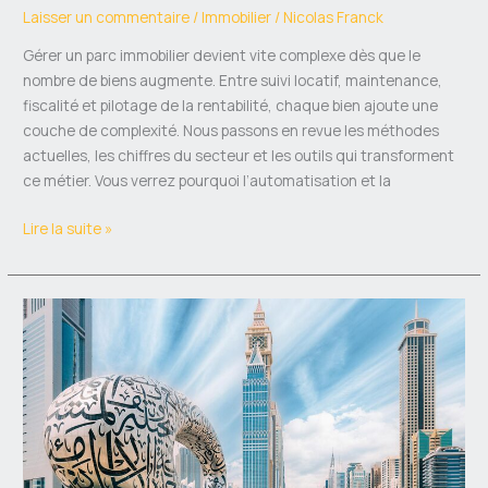
Laisser un commentaire
/
Immobilier
/
Nicolas Franck
Gérer un parc immobilier devient vite complexe dès que le
nombre de biens augmente. Entre suivi locatif, maintenance,
fiscalité et pilotage de la rentabilité, chaque bien ajoute une
couche de complexité. Nous passons en revue les méthodes
actuelles, les chiffres du secteur et les outils qui transforment
ce métier. Vous verrez pourquoi l’automatisation et la
Lire la suite »
Investir
dans
un
appartement
à
Dubaï
en
2026-