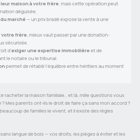
 leur maison à votre frère
, mais cette opération peut
onation déguisée.
le du marché
— un prix bradé expose la vente à une
 votre frère
, mieux vaut passer par une donation-
us sécurisée.
oit d’
exiger une expertise immobilière
et de
 le notaire ou le tribunal.
ion
permet de rétablir l’équilibre entre héritiers au moment
 racheter la maison familiale… et là, mille questions vous
ésé ? Mes parents ont-ils le droit de faire ça sans mon accord ?
eaucoup de familles le vivent, et il existe des règles
ans langue de bois — vos droits, les pièges à éviter et les