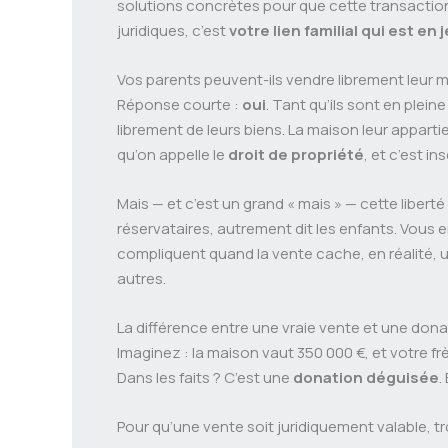
solutions concrètes pour que cette transaction
juridiques, c’est
votre lien familial qui est en 
Vos parents peuvent-ils vendre librement leur m
Réponse courte :
oui
. Tant qu’ils sont en plei
librement de leurs biens. La maison leur appartient
qu’on appelle le
droit de propriété
, et c’est in
Mais — et c’est un grand « mais » — cette liberté 
réservataires, autrement dit les enfants. Vous e
compliquent quand la vente cache, en réalité, 
autres.
La différence entre une vraie vente et une don
Imaginez : la maison vaut 350 000 €, et votre frè
Dans les faits ? C’est une
donation déguisée
.
Pour qu’une vente soit juridiquement valable, tr