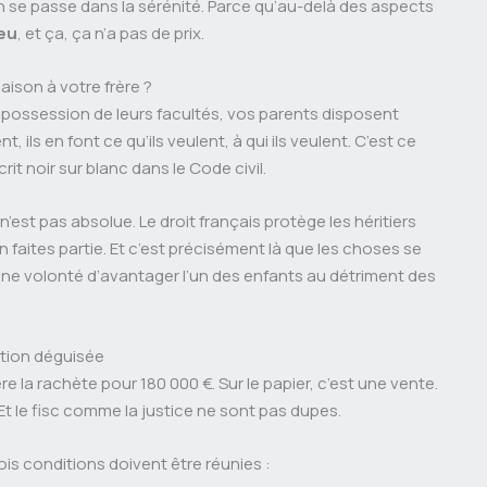
 se passe dans la sérénité. Parce qu’au-delà des aspects
jeu
, et ça, ça n’a pas de prix.
aison à votre frère ?
ne possession de leurs facultés, vos parents disposent
, ils en font ce qu’ils veulent, à qui ils veulent. C’est ce
scrit noir sur blanc dans le Code civil.
n’est pas absolue. Le droit français protège les héritiers
n faites partie. Et c’est précisément là que les choses se
une volonté d’avantager l’un des enfants au détriment des
ation déguisée
re la rachète pour 180 000 €. Sur le papier, c’est une vente.
 Et le fisc comme la justice ne sont pas dupes.
ois conditions doivent être réunies :