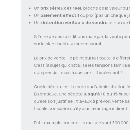
Un
prix sérieux et réel
, proche de la valeur d
Un
paiement effectif
du prix (pas un chèque j
Une
intention véritable de vendre
et non de 
Si l’une de ces conditions manque, la vente peut
sur le plan fiscal que successoral.
Le prix de vente : le point qui fait toute la différ
C’est
le
sujet qui cristallise les tensions familia
comprends… mais à quel prix, littéralement ?
Quelle décote est tolérée par l’administration fi
En pratique, une décote
jusqu’à 10 ou 15 %
sur
qu’elle soit justifiée : travaux à prévoir, vent
fiscale considère qu’il y a un avantage indirect,
Petit exemple concret. La maison vaut 300 000 € s