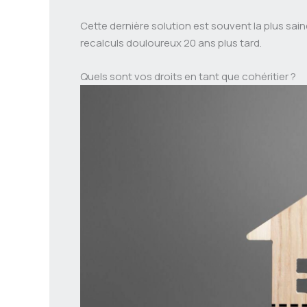
Cette dernière solution est souvent la plus saine
recalculs douloureux 20 ans plus tard.
Quels sont vos droits en tant que cohéritier ?