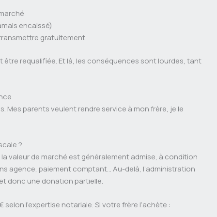
u marché
amais encaissé)
transmettre gratuitement
 être requalifiée. Et là, les conséquences sont lourdes, tant
ence
les. Mes parents veulent rendre service à mon frère, je le
scale ?
 la valeur de marché est généralement admise, à condition
e sans agence, paiement comptant… Au-delà, l’administration
 et donc une donation partielle.
elon l’expertise notariale. Si votre frère l’achète :