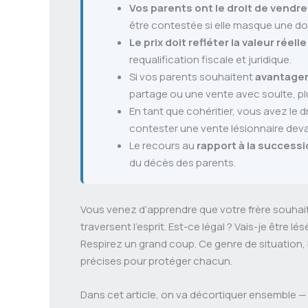
Vos parents ont le droit de vendre
être contestée si elle masque une d
Le prix doit refléter la valeur réel
requalification fiscale et juridique.
Si vos parents souhaitent
avantager
partage ou une vente avec soulte, pl
En tant que cohéritier, vous avez le dr
contester une vente lésionnaire devant
Le recours au
rapport à la success
du décès des parents.
Vous venez d’apprendre que votre frère souhaite
traversent l’esprit. Est-ce légal ? Vais-je être l
Respirez un grand coup. Ce genre de situation, b
précises pour protéger chacun.
Dans cet article, on va décortiquer ensemble — s