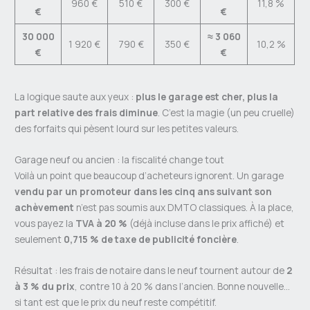
960 €
510 €
300 €
11,8 %
€
€
30 000
≈ 3 060
1 920 €
790 €
350 €
10,2 %
€
€
La logique saute aux yeux :
plus le garage est cher, plus la
part relative des frais diminue
. C’est la magie (un peu cruelle)
des forfaits qui pèsent lourd sur les petites valeurs.
Garage neuf ou ancien : la fiscalité change tout
Voilà un point que beaucoup d’acheteurs ignorent. Un garage
vendu par un promoteur dans les cinq ans suivant son
achèvement
n’est pas soumis aux DMTO classiques. À la place,
vous payez la
TVA à 20 %
(déjà incluse dans le prix affiché) et
seulement
0,715 % de taxe de publicité foncière
.
Résultat : les frais de notaire dans le neuf tournent autour de
2
à 3 % du prix
, contre 10 à 20 % dans l’ancien. Bonne nouvelle…
si tant est que le prix du neuf reste compétitif.