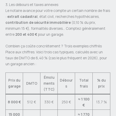
3. Les débours et taxes annexes
Le notaire avance pour votre compte un certain nombre de frais
:
extrait cadastral
, état civil, recherches hypothécaires,
contribution de sécurité immobilière
(0,10 % du prix,
minimum 15 €), formalités diverses… Comptez généralement
entre
200 et 400 €
pour un garage.
Combien ça coûte concrètement ? Trois exemples chiffrés
Place aux chiffres. Voici trois cas typiques, calculés avec un
taux de DMTO de 6,40 % (cas le plus fréquent en 2026), pour
un garage ancien :
Émolu
Prix du
Débour
Total
% du
DMTO
ments
garage
s
frais
prix
(TTC)
≈ 1 100
8 000 €
512 €
330 €
250 €
13,7 %
€
15 000
≈ 1 770