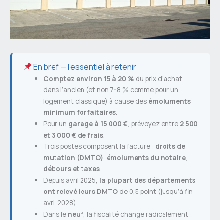
En bref — l’essentiel à retenir
Comptez environ 15 à 20 %
du prix d’achat
dans l’ancien (et non 7-8 % comme pour un
logement classique) à cause des
émoluments
minimum forfaitaires
.
Pour un
garage à 15 000 €
, prévoyez entre
2 500
et 3 000 € de frais
.
Trois postes composent la facture :
droits de
mutation (DMTO)
,
émoluments du notaire
,
débours et taxes
.
Depuis avril 2025,
la plupart des départements
ont relevé leurs DMTO
de 0,5 point (jusqu’à fin
avril 2028).
Dans le
neuf
, la fiscalité change radicalement :