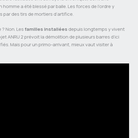
homme a été blessé par balle. Les forces de l’ordre y
 par des tirs de mortiers d’artifice.
e ? Non. Les
familles installées
depuis longtemps y vivent
et ANRU 2 prévoit la démolition de plusieurs barres d’ici
és. Mais pour un primo-arrivant, mieux vaut visiter à