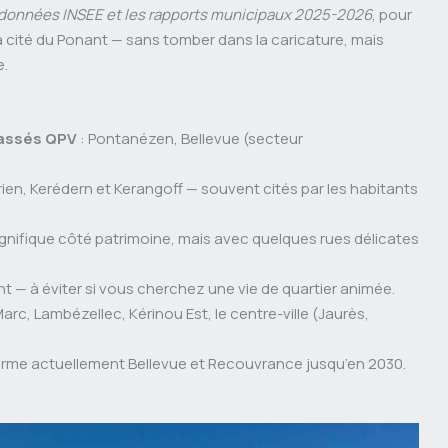
 données INSEE et les rapports municipaux 2025-2026
, pour
la cité du Ponant — sans tomber dans la caricature, mais
e.
classés QPV
: Pontanézen, Bellevue (secteur
rien, Kerédern et Kerangoff — souvent cités par les habitants
agnifique côté patrimoine, mais avec quelques rues délicates
ant — à éviter si vous cherchez une vie de quartier animée.
arc, Lambézellec, Kérinou Est, le centre-ville (Jaurès,
rme actuellement Bellevue et Recouvrance jusqu’en 2030.