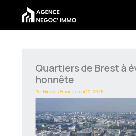
Aller
au
contenu
Quartiers de Brest à év
honnête
Par
Nicolas Franck
/
mai 12, 2026