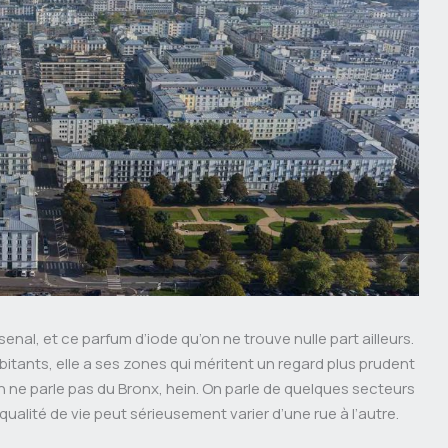
l’arsenal, et ce parfum d’iode qu’on ne trouve nulle part ailleurs.
tants, elle a ses zones qui méritent un regard plus prudent
n ne parle pas du Bronx, hein. On parle de quelques secteurs
a qualité de vie peut sérieusement varier d’une rue à l’autre.