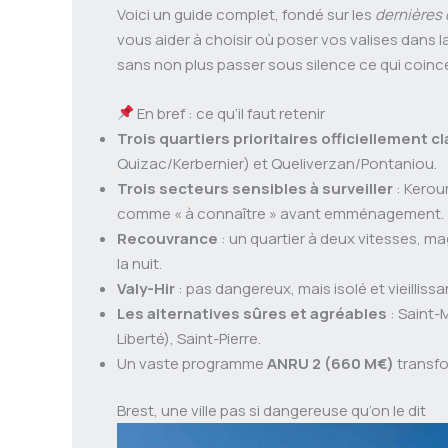
Voici un guide complet, fondé sur les
dernières
vous aider à choisir où poser vos valises dans 
sans non plus passer sous silence ce qui coinc
En bref : ce qu’il faut retenir
Trois quartiers prioritaires officiellement 
Quizac/Kerbernier) et Queliverzan/Pontaniou.
Trois secteurs sensibles à surveiller
: Kerou
comme « à connaître » avant emménagement.
Recouvrance
: un quartier à deux vitesses, m
la nuit.
Valy-Hir
: pas dangereux, mais isolé et vieilliss
Les alternatives sûres et agréables
: Saint-M
Liberté), Saint-Pierre.
Un vaste programme
ANRU 2 (660 M€)
transfo
Brest, une ville pas si dangereuse qu’on le dit