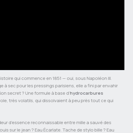
e histoire qui commence en 1851 — oui, sous Napoléon III.
à sec pour les pressings parisiens, elle a fini par envahir
Son secret ? Une formule à base d’
hydrocarbures
, très volatils, qui dissolvaient à peu près tout ce qui
’odeur d’essence reconnaissable entre mille a sauvé des
 sur le jean ? Eau Écarlate. Tache de stylo bille ? Eau