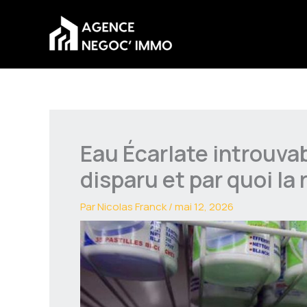
Aller
au
contenu
Eau Écarlate introuvab
disparu et par quoi la
Par
Nicolas Franck
/
mai 12, 2026