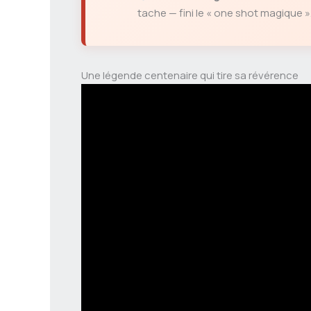
tache — fini le « one shot magique »
Une légende centenaire qui tire sa révérence