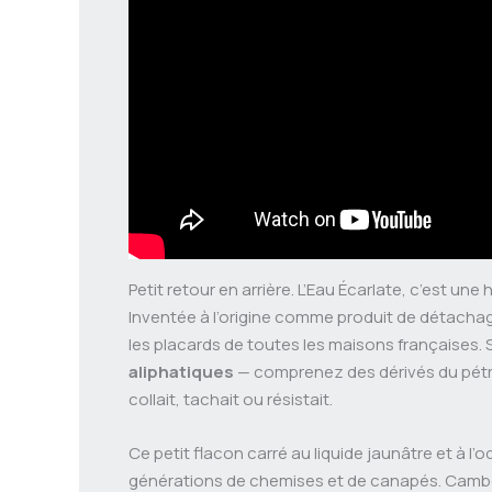
Petit retour en arrière. L’Eau Écarlate, c’est un
Inventée à l’origine comme produit de détachage 
les placards de toutes les maisons françaises. 
aliphatiques
— comprenez des dérivés du pétrole
collait, tachait ou résistait.
Ce petit flacon carré au liquide jaunâtre et à l
générations de chemises et de canapés. Cambouis