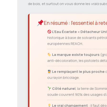
de bois, et surtout on vous donne les
vrais
subs
En résumé : l’essentiel à ret
L’Eau Écarlate « Détacheur Uni
historique à base de solvants pétro
européennes REACH.
La marque existe toujours
(gro
anti-décoloration, les pistolets déta
Le remplaçant le plus proche
c
ou rayon bricolage.
Côté naturel
, la terre de Sommi
soude couvrent 90% des usages d’a
Le vrai changement
: il faut dé