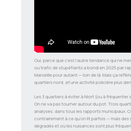
Oui, parce que c’est l’autre tendance qui ne 
ou trafic de stupéfiants a bondi en 2025 par ra
Marseille pour autant — loin de là. Mais ça reflè
quartiers nord,
et
une activité policière plus de
Les 3 quartiers à éviter à Niort (ou à fréquente
On ne va pas tourner autour du pot. Trois quar
analyses, dans tous les rapports municipaux. C
contrairement à ce qu’on lit parfois — mais de
dégradés et où les nuisances sont plus fréquent