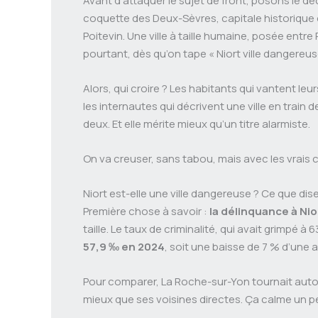
Avant d’attaquer le sujet de front, posons le déc
coquette des Deux-Sèvres, capitale historique 
Poitevin. Une ville à taille humaine, posée entre 
pourtant, dès qu’on tape « Niort ville dangereu
Alors, qui croire ? Les habitants qui vantent le
les internautes qui décrivent une ville en train
deux. Et elle mérite mieux qu’un titre alarmiste.
On va creuser, sans tabou, mais avec les vrais c
Niort est-elle une ville dangereuse ? Ce que dise
Première chose à savoir :
la délinquance à Ni
taille. Le taux de criminalité, qui avait grimpé 
57,9 ‰ en 2024
, soit une baisse de 7 % d’une a
Pour comparer, La Roche-sur-Yon tournait autour
mieux que ses voisines directes. Ça calme un pe