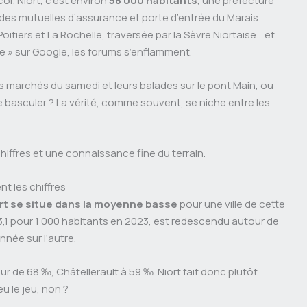
or. Niort, c’est environ
58 000 habitants
, une préfecture
des mutuelles d’assurance et porte d’entrée du Marais
Poitiers et La Rochelle, traversée par la Sèvre Niortaise… et
se » sur Google, les forums s’enflamment.
urs marchés du samedi et leurs balades sur le pont Main, ou
 de basculer ? La vérité, comme souvent, se niche entre les
hiffres et une connaissance fine du terrain.
nt les chiffres
ort se situe dans la moyenne basse
pour une ville de cette
à 63,1 pour 1 000 habitants en 2023, est redescendu autour de
nnée sur l’autre.
 de 68 ‰, Châtellerault à 59 ‰. Niort fait donc plutôt
u le jeu, non ?