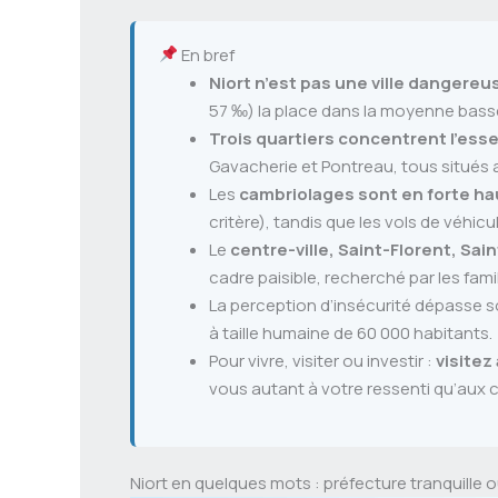
En bref
Niort n’est pas une ville dangereu
57 ‰) la place dans la moyenne basse 
Trois quartiers concentrent l’ess
Gavacherie et Pontreau, tous situés 
Les
cambriolages sont en forte h
critère), tandis que les vols de véhicu
Le
centre-ville, Saint-Florent, Sa
cadre paisible, recherché par les famil
La perception d’insécurité dépasse so
à taille humaine de 60 000 habitants.
Pour vivre, visiter ou investir :
visitez
vous autant à votre ressenti qu’aux c
Niort en quelques mots : préfecture tranquille ou 