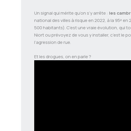
Un signal qui mérite qu’on s’y arrête :
les cambr
national des villes à risque en 2022, à la 95ᵉ en 
500 habitants). C’est une vraie évolution, qui t
Niort ou prévoyez de vous y installer, c’est le poin
l’agression de rue.
Et les drogues, on en parle ?