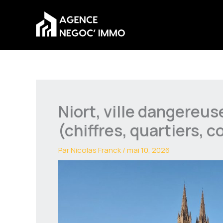
Aller
au
contenu
Niort, ville dangereus
(chiffres, quartiers, c
Par
Nicolas Franck
/
mai 10, 2026