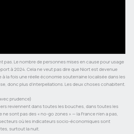
ment pas. Le nombre de personnes mises en cause pour usage
pport à 2024. Cela ne veut pas dire que Niort est devenue
te à la fois une réelle économie souterraine localisée dans les
nse, donc plus d’interpellations. Les deux choses cohabitent.
r avec prudence)
tiers reviennent dans toutes les bouches, dans toutes les
e ne sont pas des « no-go zones » — la France n’en a pas,
s secteurs où les indicateurs socio-économiques sont
es, surtout la nuit.