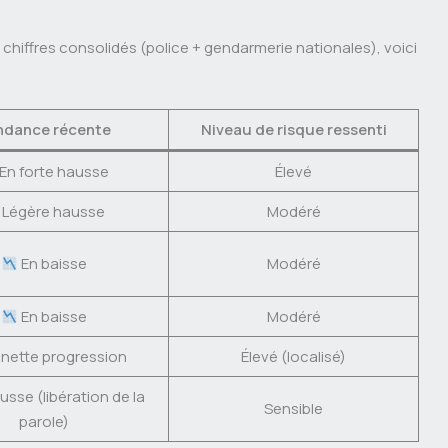
chiffres consolidés (police + gendarmerie nationales), voici
ndance récente
Niveau de risque ressenti
En forte hausse
Élevé
Légère hausse
Modéré
En baisse
Modéré
En baisse
Modéré
nette progression
Élevé (localisé)
usse (libération de la
Sensible
parole)