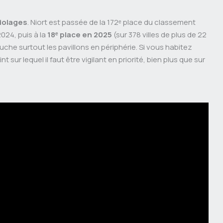
iolages
. Niort est passée de la 172ᵉ place du classement
2024, puis à la
18ᵉ place en 2025
(sur 378 villes de plus de 22
ouche surtout les pavillons en périphérie. Si vous habitez
t sur lequel il faut être vigilant en priorité, bien plus que sur