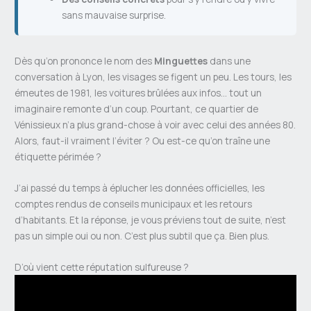
sans mauvaise surprise.
Dès qu’on prononce le nom des
Minguettes
dans une
conversation à Lyon, les visages se figent un peu. Les tours, les
émeutes de 1981, les voitures brûlées aux infos… tout un
imaginaire remonte d’un coup. Pourtant, ce quartier de
Vénissieux n’a plus grand-chose à voir avec celui des années 80.
Alors, faut-il vraiment l’éviter ? Ou est-ce qu’on traîne une
étiquette périmée ?
J’ai passé du temps à éplucher les données officielles, les
comptes rendus de conseils municipaux et les retours
d’habitants. Et la réponse, je vous préviens tout de suite, n’est
pas un simple oui ou non. C’est plus subtil que ça. Bien plus.
D’où vient cette réputation sulfureuse ?