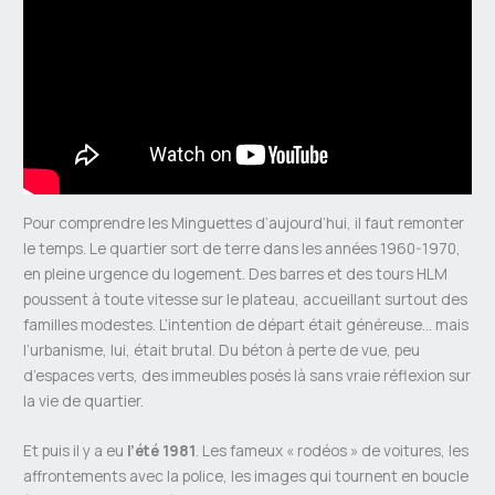
Pour comprendre les Minguettes d’aujourd’hui, il faut remonter
le temps. Le quartier sort de terre dans les années 1960-1970,
en pleine urgence du logement. Des barres et des tours HLM
poussent à toute vitesse sur le plateau, accueillant surtout des
familles modestes. L’intention de départ était généreuse… mais
l’urbanisme, lui, était brutal. Du béton à perte de vue, peu
d’espaces verts, des immeubles posés là sans vraie réflexion sur
la vie de quartier.
Et puis il y a eu
l’été 1981
. Les fameux « rodéos » de voitures, les
affrontements avec la police, les images qui tournent en boucle